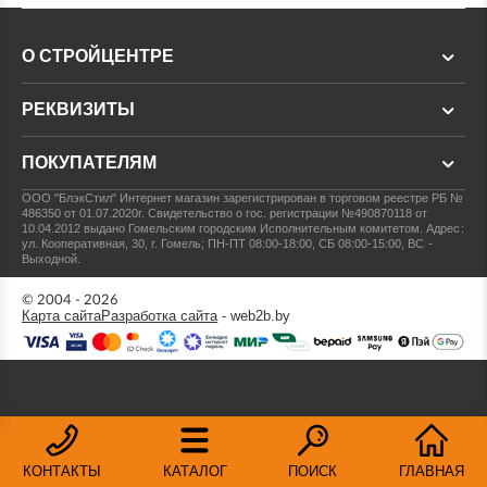
О СТРОЙЦЕНТРЕ
РЕКВИЗИТЫ
ПОКУПАТЕЛЯМ
ООО "БлэкСтил"
Интернет магазин зарегистрирован в торговом реестре РБ №
486350 от 01.07.2020г.
Свидетельство о гос. регистрации №490870118 от
10.04.2012 выдано Гомельским городским Исполнительным комитетом.
Адрес:
ул. Кооперативная, 30, г. Гомель; ПН-ПТ 08:00-18:00, СБ 08:00-15:00, ВС -
Выходной.
© 2004 - 2026
Карта сайта
Разработка сайта
- web2b.by
КОНТАКТЫ
КАТАЛОГ
ПОИСК
ГЛАВНАЯ