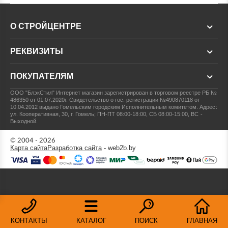
О СТРОЙЦЕНТРЕ
РЕКВИЗИТЫ
ПОКУПАТЕЛЯМ
ООО "БлэкСтил"
Интернет магазин зарегистрирован в торговом реестре РБ №
486350 от 01.07.2020г.
Свидетельство о гос. регистрации №490870118 от
10.04.2012 выдано Гомельским городским Исполнительным комитетом.
Адрес:
ул. Кооперативная, 30, г. Гомель; ПН-ПТ 08:00-18:00, СБ 08:00-15:00, ВС -
Выходной.
© 2004 - 2026
Карта сайта
Разработка сайта
- web2b.by
КОНТАКТЫ
КАТАЛОГ
ПОИСК
ГЛАВНАЯ