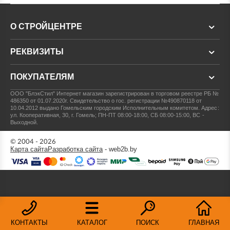
О СТРОЙЦЕНТРЕ
РЕКВИЗИТЫ
ПОКУПАТЕЛЯМ
ООО "БлэкСтил"
Интернет магазин зарегистрирован в торговом реестре РБ №
486350 от 01.07.2020г.
Свидетельство о гос. регистрации №490870118 от
10.04.2012 выдано Гомельским городским Исполнительным комитетом.
Адрес:
ул. Кооперативная, 30, г. Гомель; ПН-ПТ 08:00-18:00, СБ 08:00-15:00, ВС -
Выходной.
© 2004 - 2026
Карта сайта
Разработка сайта
- web2b.by
КОНТАКТЫ
КАТАЛОГ
ПОИСК
ГЛАВНАЯ