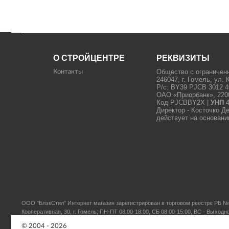
О СТРОЙЦЕНТРЕ
РЕКВИЗИТЫ
Общество с ограничен
Контакты
246047, г. Гомель, ул. 
Р/с: BY39 PJCB 3012 4
ОАО «Приорбанк», 22000
Код PJCBBY2X |
УНП
4
Директор - Косточко Д
действует на основани
ООО "БлэкСтил"
Интернет магазин зарегистрирован в торговом реестре РБ № 
Кооперативная, 30, г. Гомель; ПН-ПТ 08:00-18:00, СБ 08:00-15:00, ВС - Выходн
© 2004 - 2026