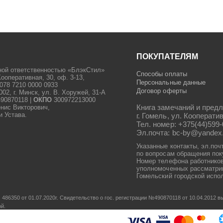
ПОКУПАТЕЛЯМ
ной ответственностью «БлэкСтил»
Способы оплаты
Кооперативная, 30, оф. 3-13,
Персональные данные
078 7210 0000 0933
Договор оферты
2, г. Минск, ул. В. Хоружей, 31-А
90870118 |
ОКПО
300972213000
Книга замечаний и предл
енис Викторович,
и Устава.
г. Гомель, ул. Кооператив
Тел. номер: +375(44)599-
Эл.почта: bc-by@yandex
Указанные контакты, эл.поч
по вопросам обращения пок
Номер телефона работников
уполномоченных рассматрив
Гомельский городской испол
486350 от 01.07.2020г.
Свидетельство о гос. регистрации №490870118 от 10.04.2012
ой.