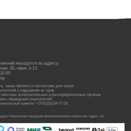
ожений находится по адресу:
ная, 30, офис 3-13.
00-89
.by
та, также являются контактами для связи
упателей о нарушении их прав.
 местных исполнительных и распорядительных органов
ать обращения покупателей:
нительный комитет +375(23)234-77-35
 выдано Гомельским городским Исполнительным комитетом.
Адрес: ул.