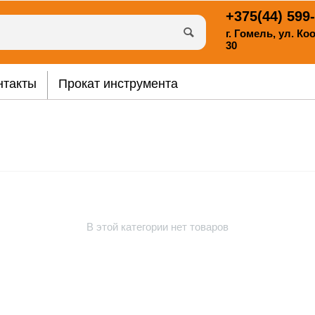
+375(44)
599-
г. Гомель, ул. К
30
нтакты
Прокат инструмента
В этой категории нет товаров