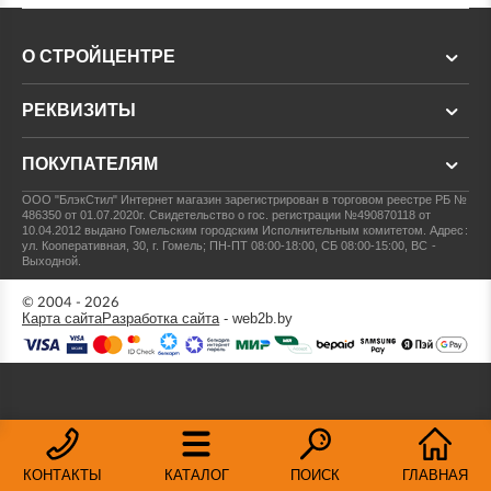
О СТРОЙЦЕНТРЕ
РЕКВИЗИТЫ
ПОКУПАТЕЛЯМ
ООО "БлэкСтил"
Интернет магазин зарегистрирован в торговом реестре РБ №
486350 от 01.07.2020г.
Свидетельство о гос. регистрации №490870118 от
10.04.2012 выдано Гомельским городским Исполнительным комитетом.
Адрес:
ул. Кооперативная, 30, г. Гомель; ПН-ПТ 08:00-18:00, СБ 08:00-15:00, ВС -
Выходной.
© 2004 - 2026
Карта сайта
Разработка сайта
- web2b.by
КОНТАКТЫ
КАТАЛОГ
ПОИСК
ГЛАВНАЯ