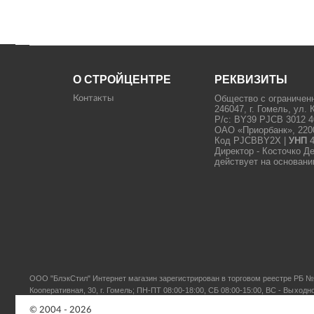
О СТРОЙЦЕНТРЕ
РЕКВИЗИТЫ
Общество с ограничен
Контакты
246047, г. Гомель, ул. 
Р/с: BY39 PJCB 3012 4
ОАО «Приорбанк», 22000
Код PJCBBY2X |
УНП
4
Директор - Косточко Д
действует на основани
ООО "БлэкСтил"
Интернет магазин зарегистрирован в торговом реестре РБ № 
Кооперативная, 30, г. Гомель; ПН-ПТ 08:00-18:00, СБ 08:00-15:00, ВС - Выходн
© 2004 - 2026