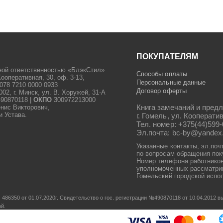
ПОКУПАТЕЛЯМ
ной ответственностью «БлэкСтил»
Способы оплаты
Кооперативная, 30, оф. 3-13,
Персональные данные
078 7210 0000 0933
Договор оферты
2, г. Минск, ул. В. Хоружей, 31-А
90870118 |
ОКПО
300972213000
Книга замечаний и предл
енис Викторович,
и Устава.
г. Гомель, ул. Кооператив
Тел. номер: +375(44)599-
Эл.почта: bc-by@yandex
Указанные контакты, эл.поч
по вопросам обращения пок
Номер телефона работников
уполномоченных рассматрив
Гомельский городской испол
486350 от 01.07.2020г.
Свидетельство о гос. регистрации №490870118 от 10.04.2012
ой.