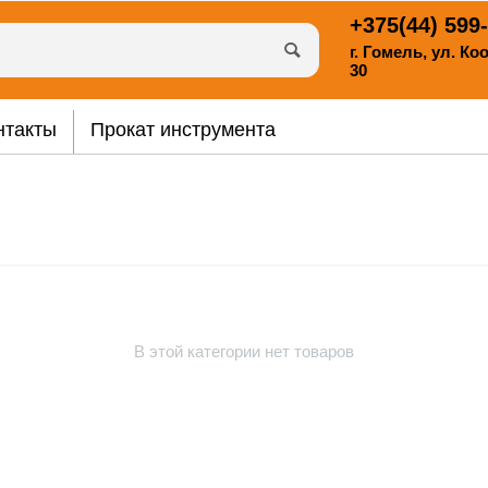
+375(44)
599-
г. Гомель, ул. К
30
нтакты
Прокат инструмента
В этой категории нет товаров