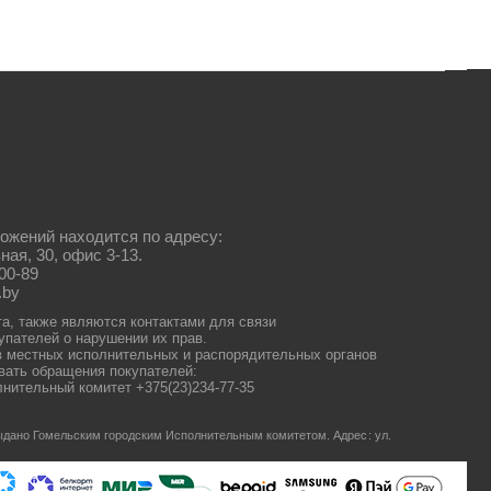
ожений находится по адресу:
ная, 30, офис 3-13.
00-89
.by
та, также являются контактами для связи
упателей о нарушении их прав.
 местных исполнительных и распорядительных органов
ать обращения покупателей:
нительный комитет +375(23)234-77-35
 выдано Гомельским городским Исполнительным комитетом.
Адрес: ул.