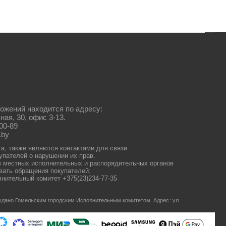
ожений находится по адресу:
ная, 30, офис 3-13.
00-89
.by
та, также являются контактами для связи
упателей о нарушении их прав.
 местных исполнительных и распорядительных органов
ать обращения покупателей:
нительный комитет +375(23)234-77-35
 выдано Гомельским городским Исполнительным комитетом.
Адрес: ул.