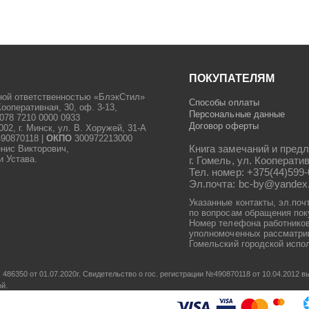
ПОКУПАТЕЛЯМ
ной ответственностью «БлэкСтил»
Способы оплаты
Кооперативная, 30, оф. 3-13,
Персональные данные
078 7210 0000 0933
Договор оферты
2, г. Минск, ул. В. Хоружей, 31-А
90870118 |
ОКПО
300972213000
Книга замечаний и предл
енис Викторович,
и Устава.
г. Гомель, ул. Кооператив
Тел. номер: +375(44)599-
Эл.почта: bc-by@yandex
Указанные контакты, эл.поч
по вопросам обращения пок
Номер телефона работников
уполномоченных рассматрив
Гомельский городской испол
486350 от 01.07.2020г.
Свидетельство о гос. регистрации №490870118 от 10.04.2012
ой.