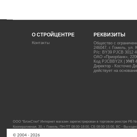
О СТРОЙЦЕНТРЕ
РЕКВИЗИТЫ
Общество с ограничен
Контакты
246047, г. Гомель, ул. 
Р/с: BY39 PJCB 3012 4
ОАО «Приорбанк», 22000
Код PJCBBY2X |
УНП
4
Директор - Косточко Д
действует на основани
ООО "БлэкСтил"
Интернет магазин зарегистрирован в торговом реестре РБ № 
Кооперативная, 30, г. Гомель; ПН-ПТ 08:00-18:00, СБ 08:00-15:00, ВС - Выходн
© 2004 - 2026