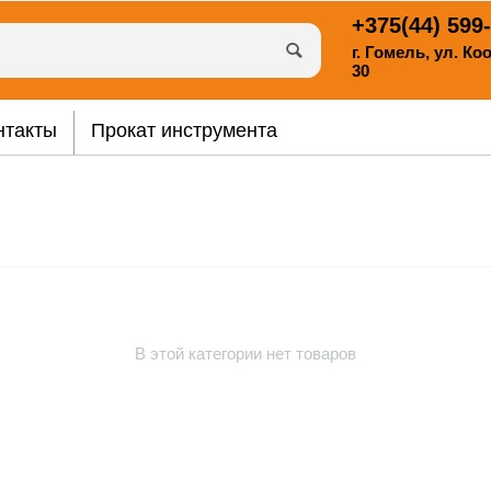
+375(44)
599-
г. Гомель, ул. К
30
нтакты
Прокат инструмента
В этой категории нет товаров