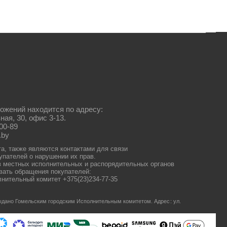
ожений находится по адресу:
ная, 30, офис 3-13.
00-89
.by
та, также являются контактами для связи
упателей о нарушении их прав.
 местных исполнительных и распорядительных органов
ать обращения покупателей:
нительный комитет +375(23)234-77-35
 выдано Гомельским городским Исполнительным комитетом.
Адрес: ул.