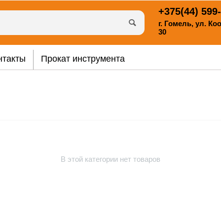
+375(44)
599-
г. Гомель, ул. К
30
нтакты
Прокат инструмента
В этой категории нет товаров