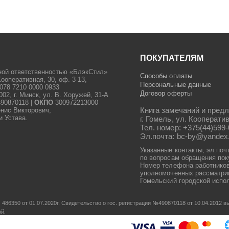
ПОКУПАТЕЛЯМ
ной ответственностью «БлэкСтил»
Способы оплаты
Кооперативная, 30, оф. 3-13,
Персональные данные
078 7210 0000 0933
Договор оферты
2, г. Минск, ул. В. Хоружей, 31-А
90870118 |
ОКПО
300972213000
Книга замечаний и предл
енис Викторович,
и Устава.
г. Гомель, ул. Кооператив
Тел. номер: +375(44)599-
Эл.почта: bc-by@yandex
Указанные контакты, эл.поч
по вопросам обращения пок
Номер телефона работников
уполномоченных рассматрив
Гомельский городской испол
486350 от 01.07.2020г.
Свидетельство о гос. регистрации №490870118 от 10.04.2012
ой.