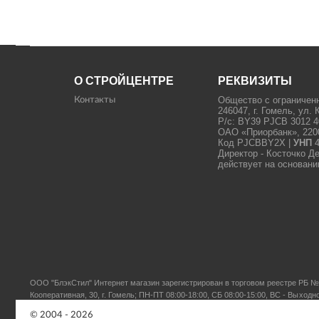
О СТРОЙЦЕНТРЕ
РЕКВИЗИТЫ
Общество с ограничен
Контакты
246047, г. Гомель, ул. 
Р/с: BY39 PJCB 3012 4
ОАО «Приорбанк», 22000
Код PJCBBY2X |
УНП
4
Директор - Косточко Д
действует на основани
ООО "БлэкСтил"
Интернет магазин зарегистрирован в торговом реестре РБ № 
Кооперативная, 30, г. Гомель; ПН-ПТ 08:00-18:00, СБ 08:00-15:00, ВС - Выходн
© 2004 - 2026