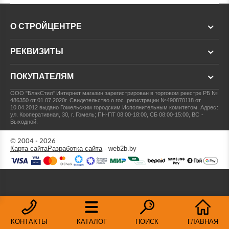
О СТРОЙЦЕНТРЕ
РЕКВИЗИТЫ
ПОКУПАТЕЛЯМ
ООО "БлэкСтил"
Интернет магазин зарегистрирован в торговом реестре РБ №
486350 от 01.07.2020г.
Свидетельство о гос. регистрации №490870118 от
10.04.2012 выдано Гомельским городским Исполнительным комитетом.
Адрес:
ул. Кооперативная, 30, г. Гомель; ПН-ПТ 08:00-18:00, СБ 08:00-15:00, ВС -
Выходной.
© 2004 - 2026
Карта сайта
Разработка сайта
- web2b.by
КОНТАКТЫ
КАТАЛОГ
ПОИСК
ГЛАВНАЯ