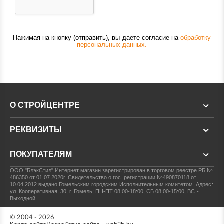
Нажимая на кнопку (отправить), вы даете согласие на
обработку
персональных данных.
О СТРОЙЦЕНТРЕ
РЕКВИЗИТЫ
ПОКУПАТЕЛЯМ
ООО "БлэкСтил"
Интернет магазин зарегистрирован в торговом реестре РБ №
486350 от 01.07.2020г.
Свидетельство о гос. регистрации №490870118 от
10.04.2012 выдано Гомельским городским Исполнительным комитетом.
Адрес:
ул. Кооперативная, 30, г. Гомель; ПН-ПТ 08:00-18:00, СБ 08:00-15:00, ВС -
Выходной.
© 2004 - 2026