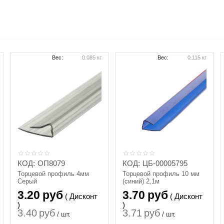
Вес:
0.085 кг
Вес:
0.115 кг
КОД:
ОП8079
КОД:
ЦБ-00005795
Торцевой профиль 4мм
Торцевой профиль 10 мм
Серый
(синий) 2,1м
3.20
руб
3.70
руб
( Дисконт
( Дисконт
)
)
3.40
руб
3.71
руб
/ шт.
/ шт.