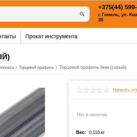
+375(44)
599-
г. Гомель, ул. К
30
нтакты
Прокат инструмента
ЫЙ)
Торцевой профиль 8мм (серый)
/
/
рбоната
Торцевой профиль
Написать от
Нет в наличии
Вес:
0.110 кг