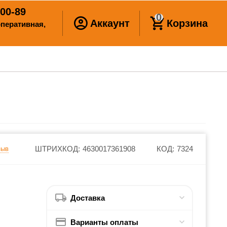
00-89
0
Аккаунт
Корзина
ооперативная,
ШТРИХКОД:
4630017361908
КОД:
7324
зыв
Доставка
Варианты оплаты