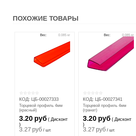
ПОХОЖИЕ ТОВАРЫ
Вес:
0.085 кг
Вес:
0.085 кг
КОД:
ЦБ-00027333
КОД:
ЦБ-00027341
Торцевой профиль 4мм
Торцевой профиль 4мм
(красный)
(гранат)
3.20
руб
3.20
руб
( Дисконт
( Дисконт
)
)
3.27
руб
3.27
руб
/ шт.
/ шт.