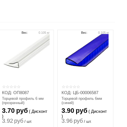
Вес:
0.105 кг
Вес:
0.105 кг
КОД:
ОП8087
КОД:
ЦБ-00006587
Торцевой профиль 6 мм
Торцевой профиль 6мм
(прозрачный)
(синий)
3.70
руб
3.90
руб
( Дисконт
( Дисконт
)
)
3.92
руб
3.96
руб
/ шт.
/ шт.