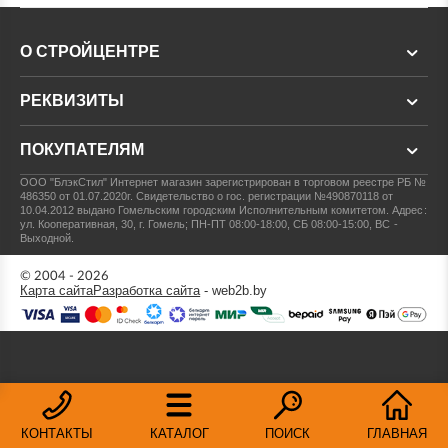
О СТРОЙЦЕНТРЕ
РЕКВИЗИТЫ
ПОКУПАТЕЛЯМ
ООО "БлэкСтил"
Интернет магазин зарегистрирован в торговом реестре РБ №
486350 от 01.07.2020г.
Свидетельство о гос. регистрации №490870118 от
10.04.2012 выдано Гомельским городским Исполнительным комитетом.
Адрес:
ул. Кооперативная, 30, г. Гомель; ПН-ПТ 08:00-18:00, СБ 08:00-15:00, ВС -
Выходной.
© 2004 - 2026
Карта сайта
Разработка сайта
- web2b.by
КОНТАКТЫ
КАТАЛОГ
ПОИСК
ГЛАВНАЯ