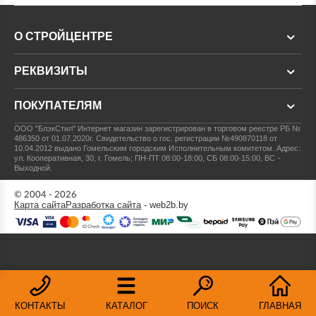
О СТРОЙЦЕНТРЕ
РЕКВИЗИТЫ
ПОКУПАТЕЛЯМ
ООО "БлэкСтил"
Интернет магазин зарегистрирован в торговом реестре РБ №
486350 от 01.07.2020г.
Свидетельство о гос. регистрации №490870118 от
10.04.2012 выдано Гомельским городским Исполнительным комитетом.
Адрес:
ул. Кооперативная, 30, г. Гомель; ПН-ПТ 08:00-18:00, СБ 08:00-15:00, ВС -
Выходной.
© 2004 - 2026
Карта сайта
Разработка сайта
- web2b.by
КОНТАКТЫ
КАТАЛОГ
ПОИСК
ГЛАВНАЯ