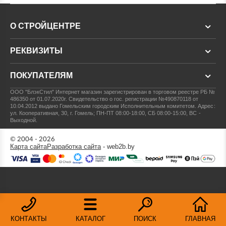
О СТРОЙЦЕНТРЕ
РЕКВИЗИТЫ
ПОКУПАТЕЛЯМ
ООО "БлэкСтил"
Интернет магазин зарегистрирован в торговом реестре РБ №
486350 от 01.07.2020г.
Свидетельство о гос. регистрации №490870118 от
10.04.2012 выдано Гомельским городским Исполнительным комитетом.
Адрес:
ул. Кооперативная, 30, г. Гомель; ПН-ПТ 08:00-18:00, СБ 08:00-15:00, ВС -
Выходной.
© 2004 - 2026
Карта сайта
Разработка сайта
- web2b.by
КОНТАКТЫ
КАТАЛОГ
ПОИСК
ГЛАВНАЯ