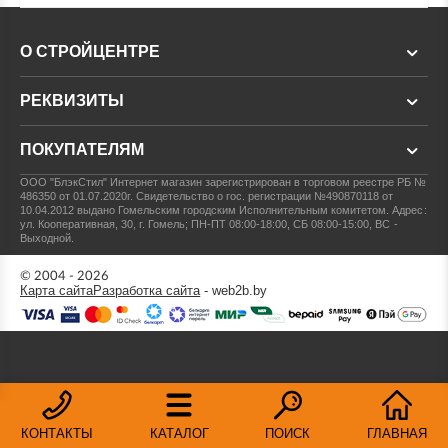
О СТРОЙЦЕНТРЕ
РЕКВИЗИТЫ
ПОКУПАТЕЛЯМ
ООО "БлэкСтил"
Интернет магазин зарегистрирован в торговом реестре РБ №
486350 от 01.07.2020г.
Свидетельство о гос. регистрации №490870118 от
10.04.2012 выдано Гомельским городским Исполнительным комитетом.
Адрес:
ул. Кооперативная, 30, г. Гомель; ПН-ПТ 08:00-18:00, СБ 08:00-15:00, ВС -
Выходной.
© 2004 - 2026
Карта сайта
Разработка сайта
- web2b.by
КОНТАКТЫ
КАТАЛОГ
ПОИСК
ГЛАВНАЯ