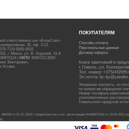
ПОКУПАТЕЛЯМ
ной ответственностью «БлэкСтил»
Способы оплаты
Кооперативная, 30, оф. 3-13,
Персональные данные
078 7210 0000 0933
Договор оферты
2, г. Минск, ул. В. Хоружей, 31-А
90870118 |
ОКПО
300972213000
Книга замечаний и предл
енис Викторович,
и Устава.
г. Гомель, ул. Кооператив
Тел. номер: +375(44)599-
Эл.почта: bc-by@yandex
Указанные контакты, эл.поч
по вопросам обращения пок
Номер телефона работников
уполномоченных рассматрив
Гомельский городской испол
486350 от 01.07.2020г.
Свидетельство о гос. регистрации №490870118 от 10.04.2012
ой.