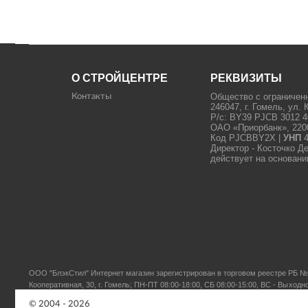
О СТРОЙЦЕНТРЕ
РЕКВИЗИТЫ
Общество с ограничен
Контакты
246047, г. Гомель, ул. 
Р/с: BY39 PJCB 3012 4
ОАО «Приорбанк», 22000
Код PJCBBY2X |
УНП
4
Директор - Косточко Д
действует на основани
ООО "БлэкСтил"
Интернет магазин зарегистрирован в торговом реестре РБ № 
Кооперативная, 30, г. Гомель; ПН-ПТ 08:00-18:00, СБ 08:00-15:00, ВС - Выходн
© 2004 - 2026