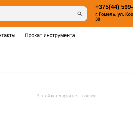
+375(44)
599-
г. Гомель, ул. К
30
нтакты
Прокат инструмента
В этой категории нет товаров