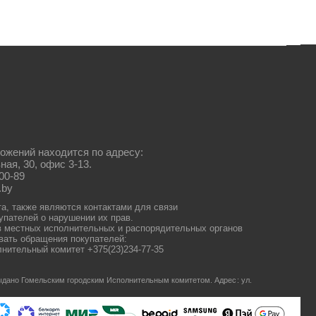
ожений находится по адресу:
ная, 30, офис 3-13.
00-89
.by
та, также являются контактами для связи
упателей о нарушении их прав.
 местных исполнительных и распорядительных органов
ать обращения покупателей:
нительный комитет +375(23)234-77-35
 выдано Гомельским городским Исполнительным комитетом.
Адрес: ул.