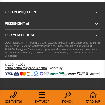
О СТРОЙЦЕНТРЕ
РЕКВИЗИТЫ
ПОКУПАТЕЛЯМ
ООО "БлэкСтил"
Интернет магазин зарегистрирован в торговом реестре РБ №
486350 от 01.07.2020г.
Свидетельство о гос. регистрации №490870118 от
10.04.2012 выдано Гомельским городским Исполнительным комитетом.
Адрес:
ул. Кооперативная, 30, г. Гомель; ПН-ПТ 08:00-18:00, СБ 08:00-15:00, ВС -
Выходной.
© 2004 - 2026
Карта сайта
Разработка сайта
- web2b.by
КОНТАКТЫ
КАТАЛОГ
ПОИСК
ГЛАВНАЯ