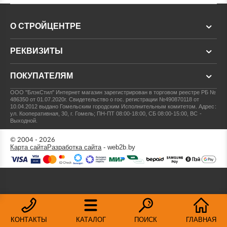
О СТРОЙЦЕНТРЕ
РЕКВИЗИТЫ
ПОКУПАТЕЛЯМ
ООО "БлэкСтил"
Интернет магазин зарегистрирован в торговом реестре РБ №
486350 от 01.07.2020г.
Свидетельство о гос. регистрации №490870118 от
10.04.2012 выдано Гомельским городским Исполнительным комитетом.
Адрес:
ул. Кооперативная, 30, г. Гомель; ПН-ПТ 08:00-18:00, СБ 08:00-15:00, ВС -
Выходной.
© 2004 - 2026
Карта сайта
Разработка сайта
- web2b.by
КОНТАКТЫ
КАТАЛОГ
ПОИСК
ГЛАВНАЯ