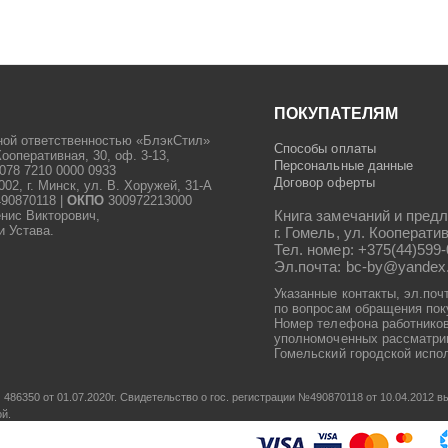
ПОКУПАТЕЛЯМ
ной ответственностью «БлэкСтил»
Способы оплаты
Кооперативная, 30, оф. 3-13,
Персональные данные
078 7210 0000 0933
Договор оферты
2, г. Минск, ул. В. Хоружей, 31-А
90870118 |
ОКПО
300972213000
Книга замечаний и предл
енис Викторович,
и Устава.
г. Гомель, ул. Кооператив
Тел. номер: +375(44)599-
Эл.почта: bc-by@yandex
Указанные контакты, эл.поч
по вопросам обращения пок
Номер телефона работников
уполномоченных рассматрив
Гомельский городской испол
486350 от 01.07.2020г.
Свидетельство о гос. регистрации №490870118 от 10.04.2012
ой.