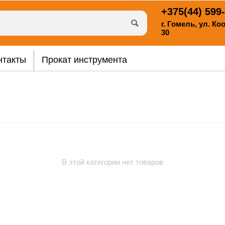
+375(44)
599-
г. Гомель, ул. К
30
нтакты
Прокат инструмента
В этой категории нет товаров