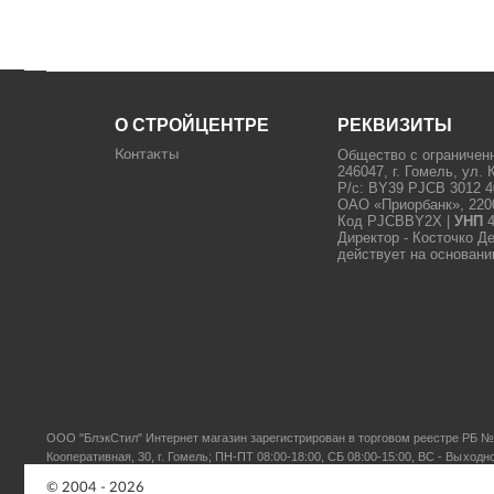
О СТРОЙЦЕНТРЕ
РЕКВИЗИТЫ
Общество с ограничен
Контакты
246047, г. Гомель, ул. 
Р/с: BY39 PJCB 3012 4
ОАО «Приорбанк», 22000
Код PJCBBY2X |
УНП
4
Директор - Косточко Д
действует на основани
ООО "БлэкСтил"
Интернет магазин зарегистрирован в торговом реестре РБ № 
Кооперативная, 30, г. Гомель; ПН-ПТ 08:00-18:00, СБ 08:00-15:00, ВС - Выходн
© 2004 - 2026