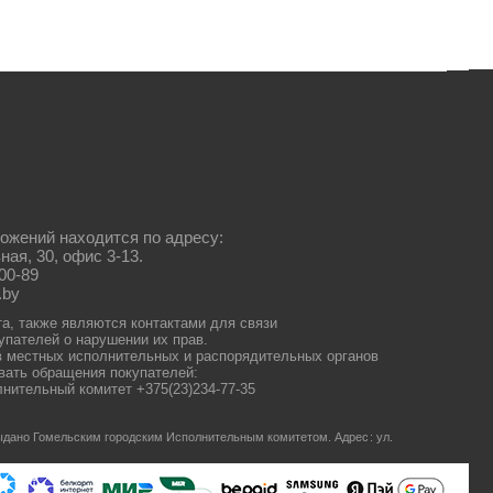
ожений находится по адресу:
ная, 30, офис 3-13.
00-89
.by
та, также являются контактами для связи
упателей о нарушении их прав.
 местных исполнительных и распорядительных органов
ать обращения покупателей:
нительный комитет +375(23)234-77-35
 выдано Гомельским городским Исполнительным комитетом.
Адрес: ул.