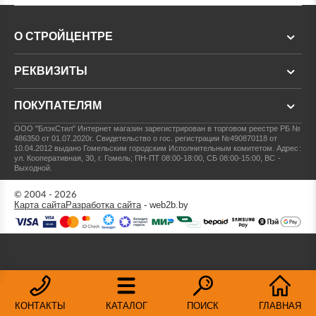
О СТРОЙЦЕНТРЕ
РЕКВИЗИТЫ
ПОКУПАТЕЛЯМ
ООО "БлэкСтил"
Интернет магазин зарегистрирован в торговом реестре РБ №
486350 от 01.07.2020г.
Свидетельство о гос. регистрации №490870118 от
10.04.2012 выдано Гомельским городским Исполнительным комитетом.
Адрес:
ул. Кооперативная, 30, г. Гомель; ПН-ПТ 08:00-18:00, СБ 08:00-15:00, ВС -
Выходной.
© 2004 - 2026
Карта сайта
Разработка сайта
- web2b.by
КОНТАКТЫ
КАТАЛОГ
ПОИСК
ГЛАВНАЯ