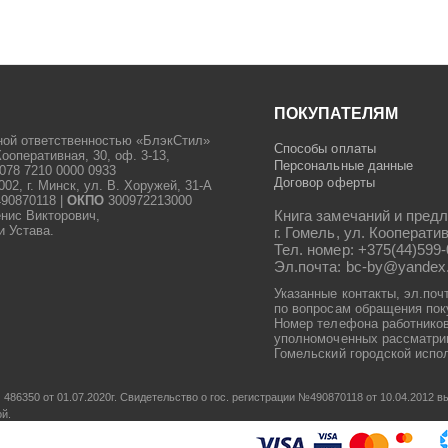
ПОКУПАТЕЛЯМ
ной ответственностью «БлэкСтил»
Способы оплаты
Кооперативная, 30, оф. 3-13,
Персональные данные
078 7210 0000 0933
Договор оферты
2, г. Минск, ул. В. Хоружей, 31-А
90870118 |
ОКПО
300972213000
Книга замечаний и предл
енис Викторович,
и Устава.
г. Гомель, ул. Кооператив
Тел. номер: +375(44)599-
Эл.почта: bc-by@yandex
Указанные контакты, эл.поч
по вопросам обращения пок
Номер телефона работников
уполномоченных рассматрив
Гомельский городской испол
486350 от 01.07.2020г.
Свидетельство о гос. регистрации №490870118 от 10.04.2012
ой.