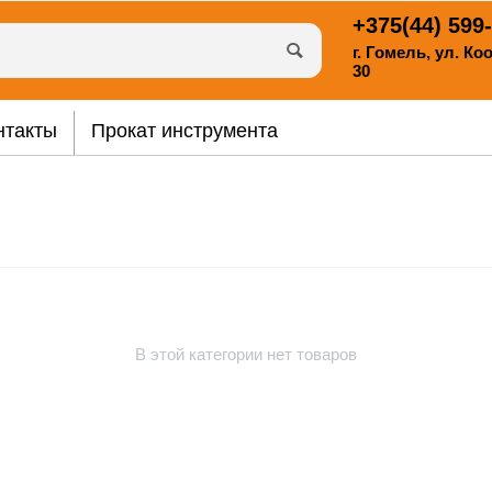
+375(44)
599-
г. Гомель, ул. К
30
нтакты
Прокат инструмента
В этой категории нет товаров