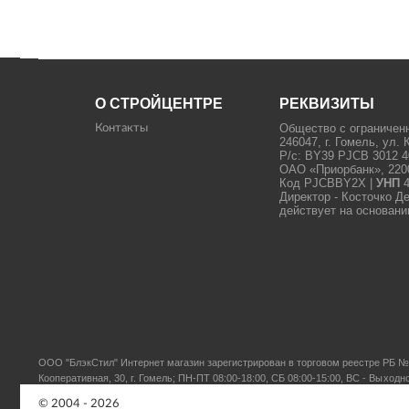
О СТРОЙЦЕНТРЕ
РЕКВИЗИТЫ
Общество с ограничен
Контакты
246047, г. Гомель, ул. 
Р/с: BY39 PJCB 3012 4
ОАО «Приорбанк», 22000
Код PJCBBY2X |
УНП
4
Директор - Косточко Д
действует на основани
ООО "БлэкСтил"
Интернет магазин зарегистрирован в торговом реестре РБ № 
Кооперативная, 30, г. Гомель; ПН-ПТ 08:00-18:00, СБ 08:00-15:00, ВС - Выходн
© 2004 - 2026