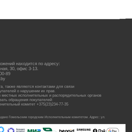
ожений находится по адресу:
ная, 30, офис 3-13.
00-89
.by
та, также являются контактами для связи
упателей о нарушении их прав.
 местных исполнительных и распорядительных органов
ать обращения покупателей:
нительный комитет +375(23)234-77-35
 выдано Гомельским городским Исполнительным комитетом.
Адрес: ул.