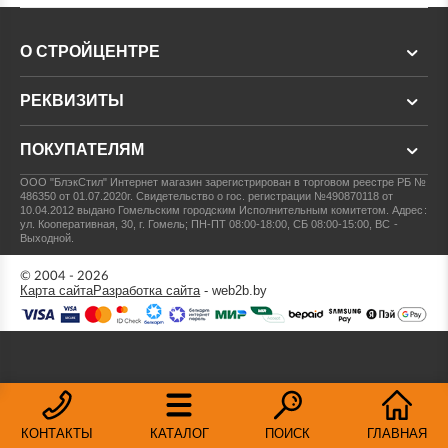
О СТРОЙЦЕНТРЕ
РЕКВИЗИТЫ
ПОКУПАТЕЛЯМ
ООО "БлэкСтил"
Интернет магазин зарегистрирован в торговом реестре РБ №
486350 от 01.07.2020г.
Свидетельство о гос. регистрации №490870118 от
10.04.2012 выдано Гомельским городским Исполнительным комитетом.
Адрес:
ул. Кооперативная, 30, г. Гомель; ПН-ПТ 08:00-18:00, СБ 08:00-15:00, ВС -
Выходной.
© 2004 - 2026
Карта сайта
Разработка сайта
- web2b.by
КОНТАКТЫ
КАТАЛОГ
ПОИСК
ГЛАВНАЯ