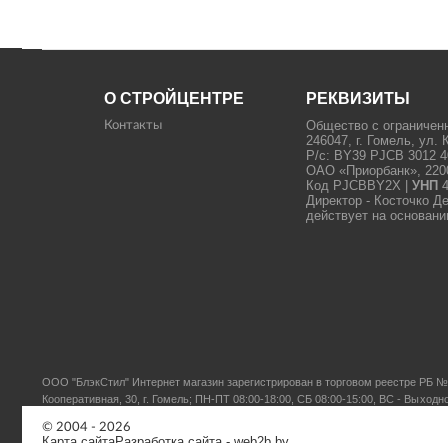
О СТРОЙЦЕНТРЕ
РЕКВИЗИТЫ
Общество с ограничен
Контакты
246047, г. Гомель, ул. 
Р/с: BY39 PJCB 3012 4
ОАО «Приорбанк», 22000
Код PJCBBY2X |
УНП
4
Директор - Косточко Д
действует на основани
ООО "БлэкСтил"
Интернет магазин зарегистрирован в торговом реестре РБ № 
Кооперативная, 30, г. Гомель; ПН-ПТ 08:00-18:00, СБ 08:00-15:00, ВС - Выходн
© 2004 - 2026
Карта сайта
Разработка сайта
- web2b.by