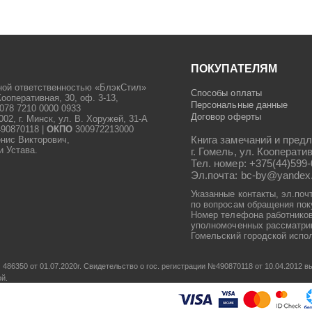
ПОКУПАТЕЛЯМ
ной ответственностью «БлэкСтил»
Способы оплаты
Кооперативная, 30, оф. 3-13,
Персональные данные
078 7210 0000 0933
Договор оферты
2, г. Минск, ул. В. Хоружей, 31-А
90870118 |
ОКПО
300972213000
Книга замечаний и предл
енис Викторович,
и Устава.
г. Гомель, ул. Кооператив
Тел. номер: +375(44)599-
Эл.почта: bc-by@yandex
Указанные контакты, эл.поч
по вопросам обращения пок
Номер телефона работников
уполномоченных рассматрив
Гомельский городской испол
486350 от 01.07.2020г.
Свидетельство о гос. регистрации №490870118 от 10.04.2012
ой.