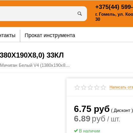
+375(44)
599-
г. Гомель, ул. К
30
нтакты
Прокат инструмента
80Х190Х8,0) 33КЛ
Ламинат Мичиган Белый V4 (1380х190х8,0) 33кл
Написать от
6.75
руб
( Дисконт 
6.89
руб
/ шт.
В наличии