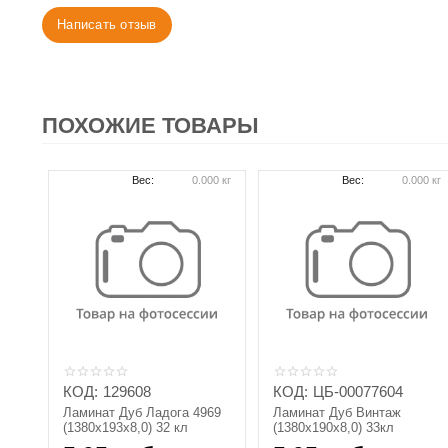
Написать отзыв
ПОХОЖИЕ ТОВАРЫ
Вес:
0.000 кг
Вес:
0.000 кг
КОД:
129608
КОД:
ЦБ-00077604
Ламинат Дуб Ладога 4969
Ламинат Дуб Винтаж
(1380х193х8,0) 32 кл
(1380х190х8,0) 33кл