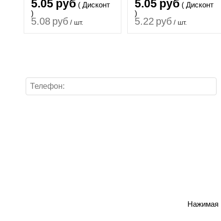
5.05
руб
5.05
руб
( Дисконт
( Дисконт
)
)
5.08
руб
5.22
руб
/ шт.
/ шт.
Нажимая н