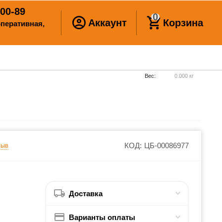
00-89
0
Аккаунт
Корзина
ооперативная,
Вес:
0.000 кг
КОД:
ЦБ-00086977
зыв
)
Доставка
Варианты оплаты