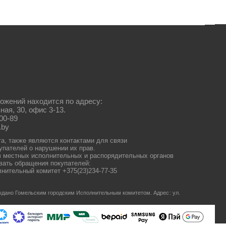
ожений находится по адресу:
ная, 30, офис 3-13.
00-89
.by
та, также являются контактами для связи
упателей о нарушении их прав.
 местных исполнительных и распорядительных органов
ать обращения покупателей:
нительный комитет +375(23)234-77-35
 выдано Гомельским городским Исполнительным комитетом.
Адрес: ул.