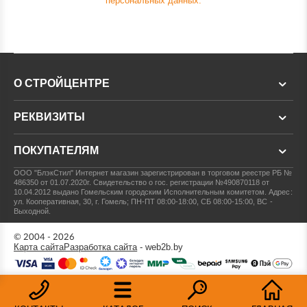
персональных данных.
О СТРОЙЦЕНТРЕ
РЕКВИЗИТЫ
ПОКУПАТЕЛЯМ
ООО "БлэкСтил"
Интернет магазин зарегистрирован в торговом реестре РБ №
486350 от 01.07.2020г.
Свидетельство о гос. регистрации №490870118 от
10.04.2012 выдано Гомельским городским Исполнительным комитетом.
Адрес:
ул. Кооперативная, 30, г. Гомель; ПН-ПТ 08:00-18:00, СБ 08:00-15:00, ВС -
Выходной.
© 2004 - 2026
Карта сайта
Разработка сайта
- web2b.by