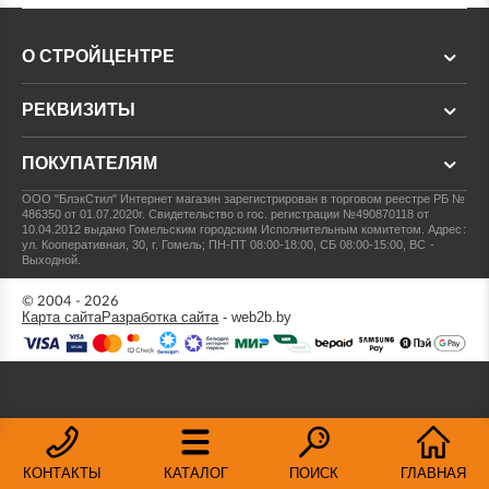
О СТРОЙЦЕНТРЕ
РЕКВИЗИТЫ
ПОКУПАТЕЛЯМ
ООО "БлэкСтил"
Интернет магазин зарегистрирован в торговом реестре РБ №
486350 от 01.07.2020г.
Свидетельство о гос. регистрации №490870118 от
10.04.2012 выдано Гомельским городским Исполнительным комитетом.
Адрес:
ул. Кооперативная, 30, г. Гомель; ПН-ПТ 08:00-18:00, СБ 08:00-15:00, ВС -
Выходной.
© 2004 - 2026
Карта сайта
Разработка сайта
- web2b.by
КОНТАКТЫ
КАТАЛОГ
ПОИСК
ГЛАВНАЯ