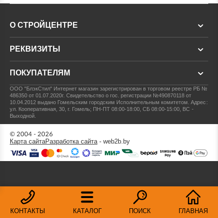
О СТРОЙЦЕНТРЕ
РЕКВИЗИТЫ
ПОКУПАТЕЛЯМ
ООО "БлэкСтил"
Интернет магазин зарегистрирован в торговом реестре РБ №
486350 от 01.07.2020г.
Свидетельство о гос. регистрации №490870118 от
10.04.2012 выдано Гомельским городским Исполнительным комитетом.
Адрес:
ул. Кооперативная, 30, г. Гомель; ПН-ПТ 08:00-18:00, СБ 08:00-15:00, ВС -
Выходной.
© 2004 - 2026
Карта сайта
Разработка сайта
- web2b.by
КОНТАКТЫ
КАТАЛОГ
ПОИСК
ГЛАВНАЯ