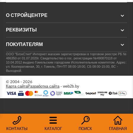
О СТРОЙЦЕНТРЕ
РЕКВИЗИТЫ
ПОКУПАТЕЛЯМ
ООО "БлэкСтил"
Интернет магазин зарегистрирован в торговом реестре РБ №
486350 от 01.07.2020г.
Свидетельство о гос. регистрации №490870118 от
10.04.2012 выдано Гомельским городским Исполнительным комитетом.
Адрес:
ул. Кооперативная, 30, г. Гомель; ПН-ПТ 08:00-18:00, СБ 08:00-15:00, ВС -
Выходной.
© 2004 - 2026
Карта сайта
Разработка сайта
- web2b.by
КОНТАКТЫ
КАТАЛОГ
ПОИСК
ГЛАВНАЯ