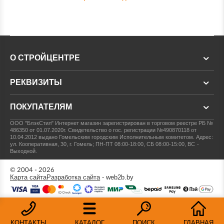
О СТРОЙЦЕНТРЕ
РЕКВИЗИТЫ
ПОКУПАТЕЛЯМ
ООО "БлэкСтил"
Интернет магазин зарегистрирован в торговом реестре РБ №
486350 от 01.07.2020г.
Свидетельство о гос. регистрации №490870118 от
10.04.2012 выдано Гомельским городским Исполнительным комитетом.
Адрес:
ул. Кооперативная, 30, г. Гомель; ПН-ПТ 08:00-18:00, СБ 08:00-15:00, ВС -
Выходной.
© 2004 - 2026
Карта сайта
Разработка сайта
- web2b.by
КОНТАКТЫ
КАТАЛОГ
ПОИСК
ГЛАВНАЯ