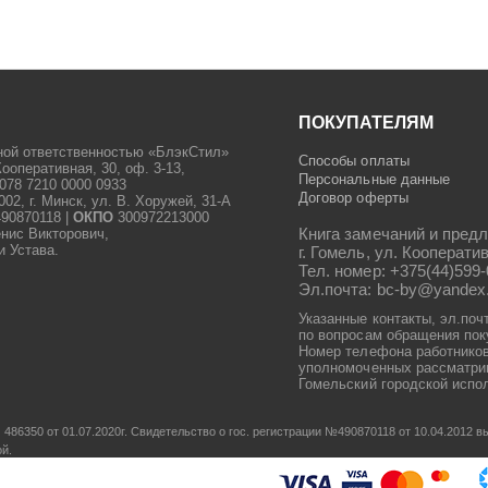
ПОКУПАТЕЛЯМ
ной ответственностью «БлэкСтил»
Способы оплаты
Кооперативная, 30, оф. 3-13,
Персональные данные
078 7210 0000 0933
Договор оферты
2, г. Минск, ул. В. Хоружей, 31-А
90870118 |
ОКПО
300972213000
Книга замечаний и предл
енис Викторович,
и Устава.
г. Гомель, ул. Кооператив
Тел. номер: +375(44)599-
Эл.почта: bc-by@yandex
Указанные контакты, эл.поч
по вопросам обращения пок
Номер телефона работников
уполномоченных рассматрив
Гомельский городской испол
486350 от 01.07.2020г.
Свидетельство о гос. регистрации №490870118 от 10.04.2012
ой.