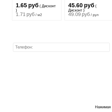
37х25м, яч 25х25
1.65
руб
45.60
руб
( Дисконт
(
)
Дисконт )
1.71
руб
49.09
руб
/ м2
/ рул
Нажимая н