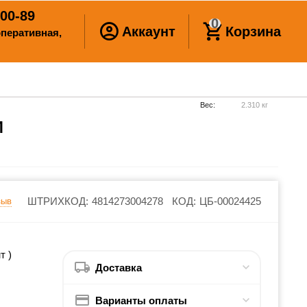
00-89
0
Аккаунт
Корзина
ооперативная,
Вес:
2.310 кг
М
5 мм
ШТРИХКОД:
4814273004278
КОД:
ЦБ-00024425
зыв
т )
Доставка
Варианты оплаты