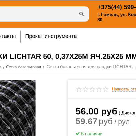
+375(44)
599-
г. Гомель, ул. К
30
нтакты
Прокат инструмента
 LICHTAR 50, 0,37Х25М ЯЧ.25Х25 М
Сетка базальтовая для кладки LICHTAR 50, 0,37х25м яч.25х2
/
/
я
Сетка базальтовая
Написать от
56.00
руб
( Дискон
59.67
руб
/ рул
В наличии