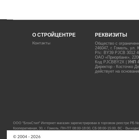
О СТРОЙЦЕНТРЕ
РЕКВИЗИТЫ
Общество с ограничен
Контакты
246047, г. Гомель, ул. 
Р/с: BY39 PJCB 3012 4
ОАО «Приорбанк», 22000
Код PJCBBY2X |
УНП
4
Директор - Косточко Д
действует на основани
ООО "БлэкСтил"
Интернет магазин зарегистрирован в торговом реестре РБ № 
Кооперативная, 30, г. Гомель; ПН-ПТ 08:00-18:00, СБ 08:00-15:00, ВС - Выходн
© 2004 - 2026