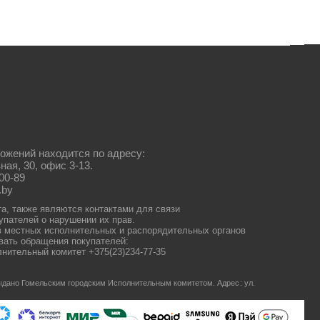
ожений находится по адресу:
ная, 30, офис 3-13.
00-89
.by
та, также являются контактами для связи
упателей о нарушении их прав.
 местных исполнительных и распорядительных органов
ать обращения покупателей:
нительный комитет +375(23)234-77-35
 выдано Гомельским городским Исполнительным комитетом.
Адрес: ул.