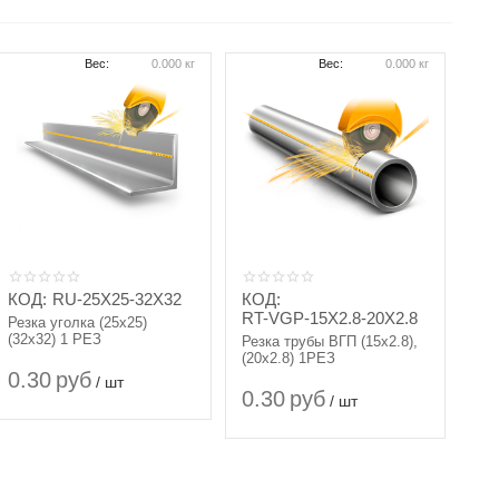
Вес:
0.000 кг
Вес:
0.000 кг
КОД:
RU-25X25-32X32
КОД:
RT-VGP-15X2.8-20X2.8
Резка уголка (25х25)
(32х32) 1 РЕЗ
Резка трубы ВГП (15х2.8),
(20х2.8) 1РЕЗ
0.30
руб
/ шт
0.30
руб
/ шт