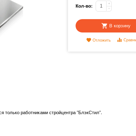
+
Кол-во:
−
В корзину
Сравн
Отложить
ся только работниками стройцентра "БлэкСтил".