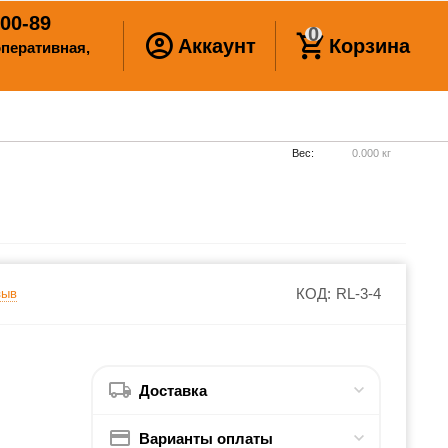
00-89
0
Аккаунт
Корзина
ооперативная,
Вес:
0.000 кг
КОД:
RL-3-4
зыв
Доставка
Варианты оплаты