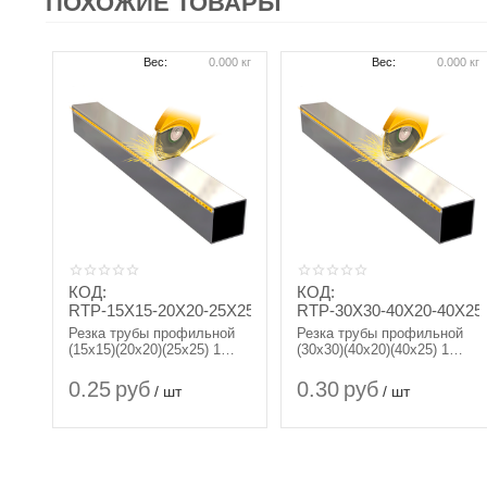
ПОХОЖИЕ ТОВАРЫ
Вес:
0.000 кг
Вес:
0.000 кг
КОД:
КОД:
RTP-15X15-20X20-25X25
RTP-30X30-40X20-40X25
Резка трубы профильной
Резка трубы профильной
(15х15)(20х20)(25х25) 1
(30х30)(40х20)(40х25) 1
РЕЗ
РЕЗ
0.25
руб
0.30
руб
/ шт
/ шт