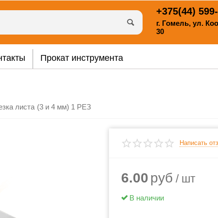
+375(44)
599-
г. Гомель, ул. К
30
нтакты
Прокат инструмента
езка листа (3 и 4 мм) 1 РЕЗ
Написать от
6.00
руб
/ шт
В наличии