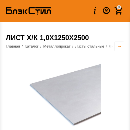
0
ЛИСТ Х/К 1,0Х1250Х2500
Главная
/
Каталог
/
Металлопрокат
/
Листы стальные
/
Листы холо