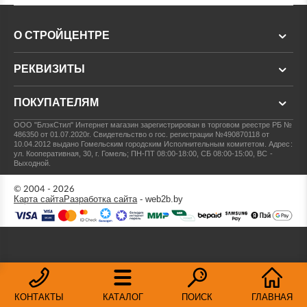
О СТРОЙЦЕНТРЕ
РЕКВИЗИТЫ
ПОКУПАТЕЛЯМ
ООО "БлэкСтил"
Интернет магазин зарегистрирован в торговом реестре РБ №
486350 от 01.07.2020г.
Свидетельство о гос. регистрации №490870118 от
10.04.2012 выдано Гомельским городским Исполнительным комитетом.
Адрес:
ул. Кооперативная, 30, г. Гомель; ПН-ПТ 08:00-18:00, СБ 08:00-15:00, ВС -
Выходной.
© 2004 - 2026
Карта сайта
Разработка сайта
- web2b.by
КОНТАКТЫ
КАТАЛОГ
ПОИСК
ГЛАВНАЯ