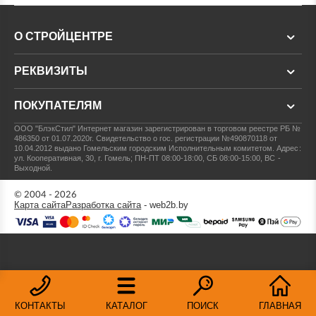
О СТРОЙЦЕНТРЕ
РЕКВИЗИТЫ
ПОКУПАТЕЛЯМ
ООО "БлэкСтил"
Интернет магазин зарегистрирован в торговом реестре РБ №
486350 от 01.07.2020г.
Свидетельство о гос. регистрации №490870118 от
10.04.2012 выдано Гомельским городским Исполнительным комитетом.
Адрес:
ул. Кооперативная, 30, г. Гомель; ПН-ПТ 08:00-18:00, СБ 08:00-15:00, ВС -
Выходной.
© 2004 - 2026
Карта сайта
Разработка сайта
- web2b.by
КОНТАКТЫ
КАТАЛОГ
ПОИСК
ГЛАВНАЯ