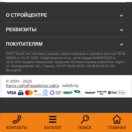
О СТРОЙЦЕНТРЕ
РЕКВИЗИТЫ
ПОКУПАТЕЛЯМ
ООО "БлэкСтил"
Интернет магазин зарегистрирован в торговом реестре РБ №
486350 от 01.07.2020г.
Свидетельство о гос. регистрации №490870118 от
10.04.2012 выдано Гомельским городским Исполнительным комитетом.
Адрес:
ул. Кооперативная, 30, г. Гомель; ПН-ПТ 08:00-18:00, СБ 08:00-15:00, ВС -
Выходной.
© 2004 - 2026
Карта сайта
Разработка сайта
- web2b.by
КОНТАКТЫ
КАТАЛОГ
ПОИСК
ГЛАВНАЯ