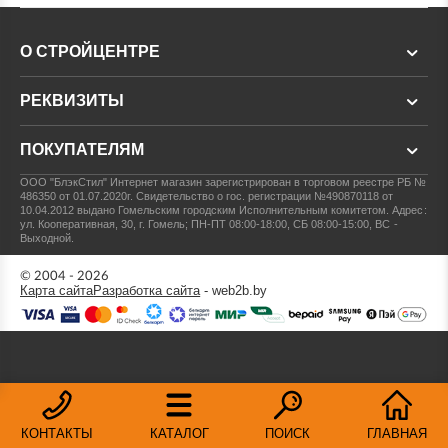
О СТРОЙЦЕНТРЕ
РЕКВИЗИТЫ
ПОКУПАТЕЛЯМ
ООО "БлэкСтил"
Интернет магазин зарегистрирован в торговом реестре РБ №
486350 от 01.07.2020г.
Свидетельство о гос. регистрации №490870118 от
10.04.2012 выдано Гомельским городским Исполнительным комитетом.
Адрес:
ул. Кооперативная, 30, г. Гомель; ПН-ПТ 08:00-18:00, СБ 08:00-15:00, ВС -
Выходной.
© 2004 - 2026
Карта сайта
Разработка сайта
- web2b.by
КОНТАКТЫ
КАТАЛОГ
ПОИСК
ГЛАВНАЯ