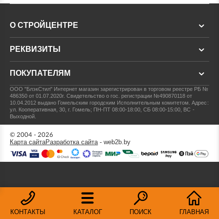
О СТРОЙЦЕНТРЕ
РЕКВИЗИТЫ
ПОКУПАТЕЛЯМ
ООО "БлэкСтил"
Интернет магазин зарегистрирован в торговом реестре РБ №
486350 от 01.07.2020г.
Свидетельство о гос. регистрации №490870118 от
10.04.2012 выдано Гомельским городским Исполнительным комитетом.
Адрес:
ул. Кооперативная, 30, г. Гомель; ПН-ПТ 08:00-18:00, СБ 08:00-15:00, ВС -
Выходной.
© 2004 - 2026
Карта сайта
Разработка сайта
- web2b.by
КОНТАКТЫ
КАТАЛОГ
ПОИСК
ГЛАВНАЯ