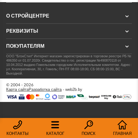
О СТРОЙЦЕНТРЕ
РЕКВИЗИТЫ
ПОКУПАТЕЛЯМ
ООО "БлэкСтил"
Интернет магазин зарегистрирован в торговом реестре РБ №
486350 от 01.07.2020г.
Свидетельство о гос. регистрации №490870118 от
10.04.2012 выдано Гомельским городским Исполнительным комитетом.
Адрес:
ул. Кооперативная, 30, г. Гомель; ПН-ПТ 08:00-18:00, СБ 08:00-15:00, ВС -
Выходной.
© 2004 - 2026
Карта сайта
Разработка сайта
- web2b.by
КОНТАКТЫ
КАТАЛОГ
ПОИСК
ГЛАВНАЯ