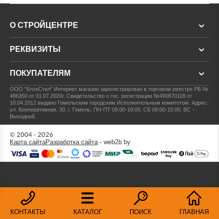
О СТРОЙЦЕНТРЕ
РЕКВИЗИТЫ
ПОКУПАТЕЛЯМ
ООО "БлэкСтил"
Интернет магазин зарегистрирован в торговом реестре РБ №
486350 от 01.07.2020г.
Свидетельство о гос. регистрации №490870118 от
10.04.2012 выдано Гомельским городским Исполнительным комитетом.
Адрес:
ул. Кооперативная, 30, г. Гомель; ПН-ПТ 08:00-18:00, СБ 08:00-15:00, ВС -
Выходной.
© 2004 - 2026
Карта сайта
Разработка сайта
- web2b.by
КОНТАКТЫ
КАТАЛОГ
ПОИСК
ГЛАВНАЯ