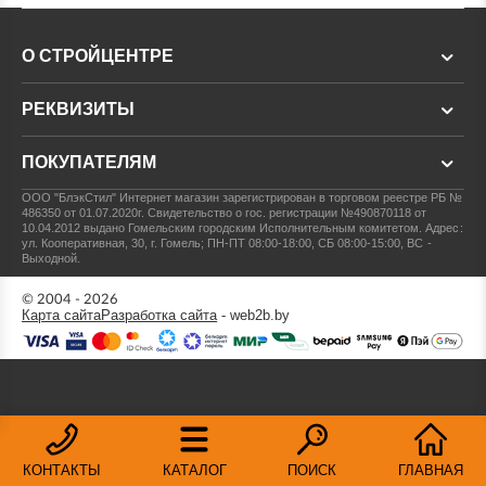
О СТРОЙЦЕНТРЕ
РЕКВИЗИТЫ
ПОКУПАТЕЛЯМ
ООО "БлэкСтил"
Интернет магазин зарегистрирован в торговом реестре РБ №
486350 от 01.07.2020г.
Свидетельство о гос. регистрации №490870118 от
10.04.2012 выдано Гомельским городским Исполнительным комитетом.
Адрес:
ул. Кооперативная, 30, г. Гомель; ПН-ПТ 08:00-18:00, СБ 08:00-15:00, ВС -
Выходной.
© 2004 - 2026
Карта сайта
Разработка сайта
- web2b.by
КОНТАКТЫ
КАТАЛОГ
ПОИСК
ГЛАВНАЯ