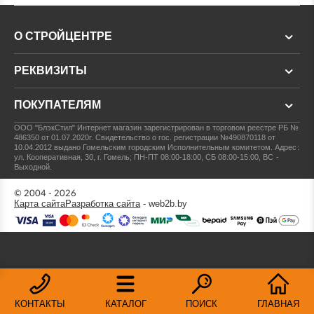
О СТРОЙЦЕНТРЕ
РЕКВИЗИТЫ
ПОКУПАТЕЛЯМ
ООО "БлэкСтил"
Интернет магазин зарегистрирован в торговом реестре РБ №
486350 от 01.07.2020г.
Свидетельство о гос. регистрации №490870118 от
10.04.2012 выдано Гомельским городским Исполнительным комитетом.
Адрес:
ул. Кооперативная, 30, г. Гомель; ПН-ПТ 08:00-18:00, СБ 08:00-15:00, ВС -
Выходной.
© 2004 - 2026
Карта сайта
Разработка сайта
- web2b.by
КОНТАКТЫ
КАТАЛОГ
ПОИСК
ГЛАВНАЯ