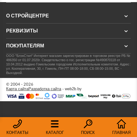
О СТРОЙЦЕНТРЕ
РЕКВИЗИТЫ
ПОКУПАТЕЛЯМ
ООО "БлэкСтил"
Интернет магазин зарегистрирован в торговом реестре РБ №
486350 от 01.07.2020г.
Свидетельство о гос. регистрации №490870118 от
10.04.2012 выдано Гомельским городским Исполнительным комитетом.
Адрес:
ул. Кооперативная, 30, г. Гомель; ПН-ПТ 08:00-18:00, СБ 08:00-15:00, ВС -
Выходной.
© 2004 - 2026
Карта сайта
Разработка сайта
- web2b.by
КОНТАКТЫ
КАТАЛОГ
ПОИСК
ГЛАВНАЯ