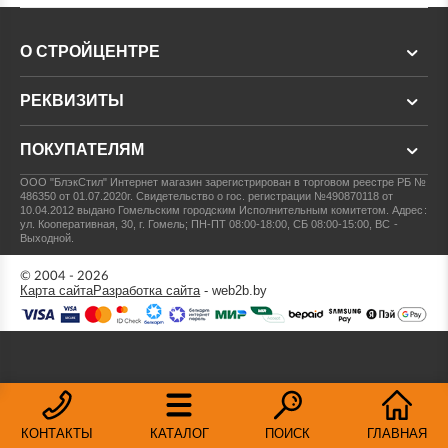
О СТРОЙЦЕНТРЕ
РЕКВИЗИТЫ
ПОКУПАТЕЛЯМ
ООО "БлэкСтил"
Интернет магазин зарегистрирован в торговом реестре РБ №
486350 от 01.07.2020г.
Свидетельство о гос. регистрации №490870118 от
10.04.2012 выдано Гомельским городским Исполнительным комитетом.
Адрес:
ул. Кооперативная, 30, г. Гомель; ПН-ПТ 08:00-18:00, СБ 08:00-15:00, ВС -
Выходной.
© 2004 - 2026
Карта сайта
Разработка сайта
- web2b.by
КОНТАКТЫ
КАТАЛОГ
ПОИСК
ГЛАВНАЯ