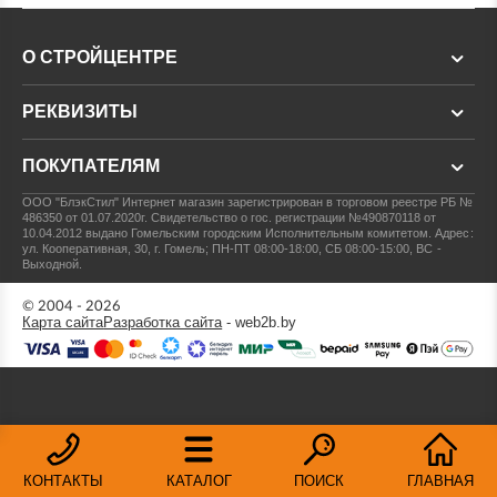
О СТРОЙЦЕНТРЕ
РЕКВИЗИТЫ
ПОКУПАТЕЛЯМ
ООО "БлэкСтил"
Интернет магазин зарегистрирован в торговом реестре РБ №
486350 от 01.07.2020г.
Свидетельство о гос. регистрации №490870118 от
10.04.2012 выдано Гомельским городским Исполнительным комитетом.
Адрес:
ул. Кооперативная, 30, г. Гомель; ПН-ПТ 08:00-18:00, СБ 08:00-15:00, ВС -
Выходной.
© 2004 - 2026
Карта сайта
Разработка сайта
- web2b.by
КОНТАКТЫ
КАТАЛОГ
ПОИСК
ГЛАВНАЯ