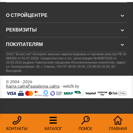
О СТРОЙЦЕНТРЕ
РЕКВИЗИТЫ
ПОКУПАТЕЛЯМ
ООО "БлэкСтил"
Интернет магазин зарегистрирован в торговом реестре РБ №
486350 от 01.07.2020г.
Свидетельство о гос. регистрации №490870118 от
10.04.2012 выдано Гомельским городским Исполнительным комитетом.
Адрес:
ул. Кооперативная, 30, г. Гомель; ПН-ПТ 08:00-18:00, СБ 08:00-15:00, ВС -
Выходной.
© 2004 - 2026
Карта сайта
Разработка сайта
- web2b.by
КОНТАКТЫ
КАТАЛОГ
ПОИСК
ГЛАВНАЯ