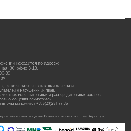
ожений находится по адресу:
ная, 30, офис 3-13.
00-89
.by
та, также являются контактами для связи
упателей о нарушении их прав.
 местных исполнительных и распорядительных органов
ать обращения покупателей:
нительный комитет +375(23)234-77-35
 выдано Гомельским городским Исполнительным комитетом.
Адрес: ул.