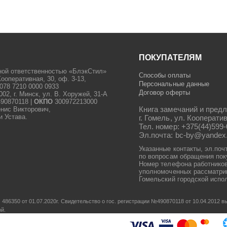
ПОКУПАТЕЛЯМ
ной ответственностью «БлэкСтил»
Способы оплаты
Кооперативная, 30, оф. 3-13,
Персональные данные
078 7210 0000 0933
Договор оферты
2, г. Минск, ул. В. Хоружей, 31-А
90870118 |
ОКПО
300972213000
Книга замечаний и предл
енис Викторович,
и Устава.
г. Гомель, ул. Кооператив
Тел. номер: +375(44)599-
Эл.почта: bc-by@yandex
Указанные контакты, эл.поч
по вопросам обращения пок
Номер телефона работников
уполномоченных рассматрив
Гомельский городской испол
486350 от 01.07.2020г.
Свидетельство о гос. регистрации №490870118 от 10.04.2012
ой.