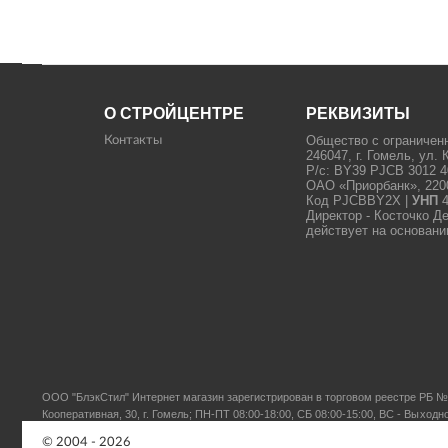
О СТРОЙЦЕНТРЕ
РЕКВИЗИТЫ
Общество с ограничен
Контакты
246047, г. Гомель, ул. 
Р/с: BY39 PJCB 3012 4
ОАО «Приорбанк», 22000
Код PJCBBY2X |
УНП
4
Директор - Косточко Д
действует на основани
ООО "БлэкСтил"
Интернет магазин зарегистрирован в торговом реестре РБ № 
Кооперативная, 30, г. Гомель; ПН-ПТ 08:00-18:00, СБ 08:00-15:00, ВС - Выходн
© 2004 - 2026