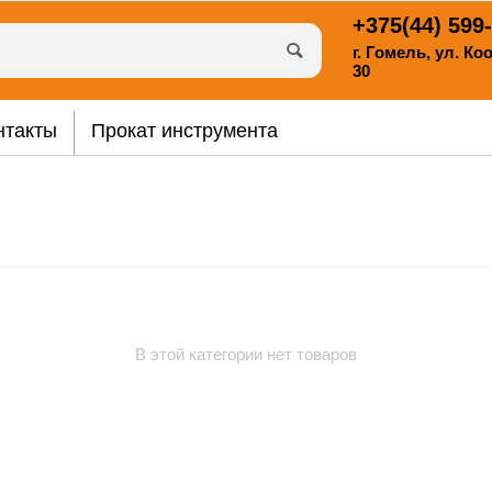
+375(44)
599-
г. Гомель, ул. К
30
нтакты
Прокат инструмента
В этой категории нет товаров