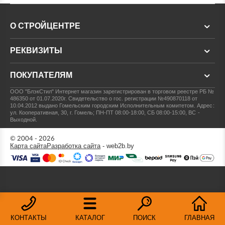
О СТРОЙЦЕНТРЕ
РЕКВИЗИТЫ
ПОКУПАТЕЛЯМ
ООО "БлэкСтил"
Интернет магазин зарегистрирован в торговом реестре РБ №
486350 от 01.07.2020г.
Свидетельство о гос. регистрации №490870118 от
10.04.2012 выдано Гомельским городским Исполнительным комитетом.
Адрес:
ул. Кооперативная, 30, г. Гомель; ПН-ПТ 08:00-18:00, СБ 08:00-15:00, ВС -
Выходной.
© 2004 - 2026
Карта сайта
Разработка сайта
- web2b.by
КОНТАКТЫ
КАТАЛОГ
ПОИСК
ГЛАВНАЯ