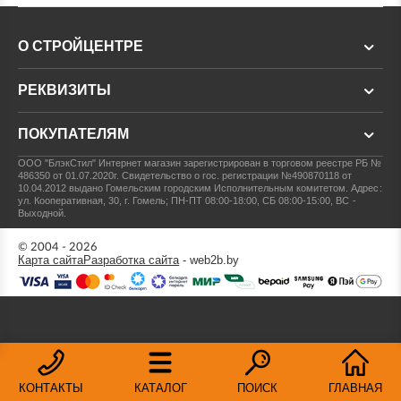
О СТРОЙЦЕНТРЕ
РЕКВИЗИТЫ
ПОКУПАТЕЛЯМ
ООО "БлэкСтил"
Интернет магазин зарегистрирован в торговом реестре РБ №
486350 от 01.07.2020г.
Свидетельство о гос. регистрации №490870118 от
10.04.2012 выдано Гомельским городским Исполнительным комитетом.
Адрес:
ул. Кооперативная, 30, г. Гомель; ПН-ПТ 08:00-18:00, СБ 08:00-15:00, ВС -
Выходной.
© 2004 - 2026
Карта сайта
Разработка сайта
- web2b.by
КОНТАКТЫ
КАТАЛОГ
ПОИСК
ГЛАВНАЯ