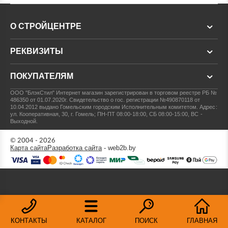
О СТРОЙЦЕНТРЕ
РЕКВИЗИТЫ
ПОКУПАТЕЛЯМ
ООО "БлэкСтил"
Интернет магазин зарегистрирован в торговом реестре РБ №
486350 от 01.07.2020г.
Свидетельство о гос. регистрации №490870118 от
10.04.2012 выдано Гомельским городским Исполнительным комитетом.
Адрес:
ул. Кооперативная, 30, г. Гомель; ПН-ПТ 08:00-18:00, СБ 08:00-15:00, ВС -
Выходной.
© 2004 - 2026
Карта сайта
Разработка сайта
- web2b.by
КОНТАКТЫ
КАТАЛОГ
ПОИСК
ГЛАВНАЯ