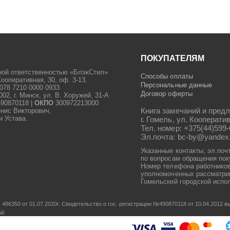
ПОКУПАТЕЛЯМ
ной ответственностью «БлэкСтил»
Способы оплаты
Кооперативная, 30, оф. 3-13,
Персональные данные
078 7210 0000 0933
Договор оферты
2, г. Минск, ул. В. Хоружей, 31-А
90870118 |
ОКПО
300972213000
Книга замечаний и предл
енис Викторович,
и Устава.
г. Гомель, ул. Кооператив
Тел. номер: +375(44)599-
Эл.почта: bc-by@yandex
Указанные контакты, эл.поч
по вопросам обращения пок
Номер телефона работников
уполномоченных рассматрив
Гомельский городской испол
486350 от 01.07.2020г.
Свидетельство о гос. регистрации №490870118 от 10.04.2012
ой.