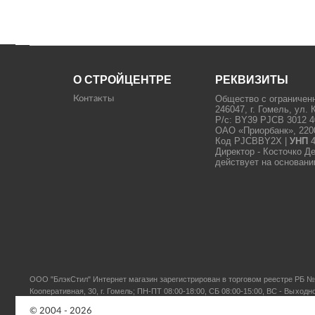
О СТРОЙЦЕНТРЕ
РЕКВИЗИТЫ
Общество с ограничен
Контакты
246047, г. Гомель, ул. 
Р/с: BY39 PJCB 3012 4
ОАО «Приорбанк», 22000
Код PJCBBY2X |
УНП
4
Директор - Косточко Д
действует на основани
ООО "БлэкСтил"
Интернет магазин зарегистрирован в торговом реестре РБ № 
Кооперативная, 30, г. Гомель; ПН-ПТ 08:00-18:00, СБ 08:00-15:00, ВС - Выходн
© 2004 - 2026