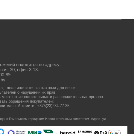
ожений находится по адресу:
ная, 30, офис 3-13.
00-89
.by
та, также являются контактами для связи
упателей о нарушении их прав.
 местных исполнительных и распорядительных органов
ать обращения покупателей:
нительный комитет +375(23)234-77-35
 выдано Гомельским городским Исполнительным комитетом.
Адрес: ул.