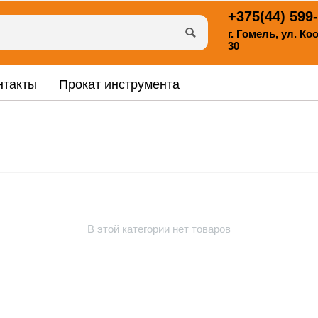
+375(44)
599-
г. Гомель, ул. К
30
нтакты
Прокат инструмента
В этой категории нет товаров