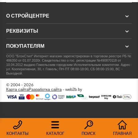
О СТРОЙЦЕНТРЕ
РЕКВИЗИТЫ
ПОКУПАТЕЛЯМ
ООО "БлэкСтил"
Интернет магазин зарегистрирован в торговом реестре РБ №
486350 от 01.07.2020г.
Свидетельство о гос. регистрации №490870118 от
10.04.2012 выдано Гомельским городским Исполнительным комитетом.
Адрес:
ул. Кооперативная, 30, г. Гомель; ПН-ПТ 08:00-18:00, СБ 08:00-15:00, ВС -
Выходной.
© 2004 - 2026
Карта сайта
Разработка сайта
- web2b.by
КОНТАКТЫ
КАТАЛОГ
ПОИСК
ГЛАВНАЯ